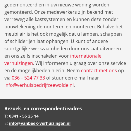
gedemonteerd en in uw nieuwe woning worden
gemonteerd. Onze medewerkers zijn bekend met
verreweg alle kastsystemen en kunnen deze zonder
bouwtekening demonteren en monteren. Behalve het
meubilair is het ook mogelijk dat u lampen, schappen
of schilderijen laat ophangen. U kunt of andere
soortgelijke werkzaamheden door ons laat uitvoeren
en ons zelfs inschakelen voor
internationale
verhuizingen
. Wij informeren u graag over onze service
en de mogelijkheden hierin. Neem
contact met ons
op
via
036 – 524 77 33
of stuur een e-mail naar
info@verhuisbedrijfzeewolde.nl
.
Bezoek- en correspondentieadres
T:
0341 - 55 25 14
E:
info@vanbeek-verhuizingen.nl