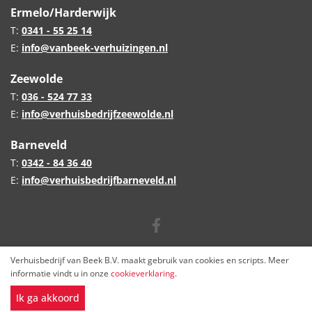
Ermelo/Harderwijk
T:
0341 - 55 25 14
E:
info@vanbeek-verhuizingen.nl
Zeewolde
T:
036 - 524 77 33
E:
info@verhuisbedrijfzeewolde.nl
Barneveld
T:
0342 - 84 36 40
E:
info@verhuisbedrijfbarneveld.nl
Volg ons op Facebook
© 2026 Verhuisbedrijf van Beek B.V.
Verhuisbedrijf van Beek B.V. maakt gebruik van cookies en scripts. Meer
informatie vindt u in onze
cookieverklaring
.
Privacy Policy
–
Cookieverklaring
–
Algemene Voorwaarden
Ik ga akkoord