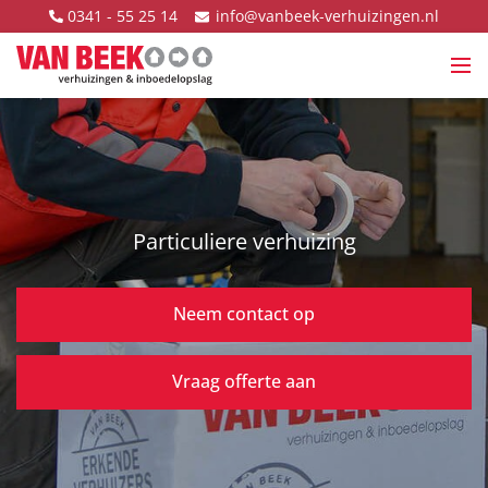
Ga naar content
info@vanbeek-verhuizingen.nl
0341 - 55 25 14
Van Beek Verhuizingen
Ope
Particuliere verhuizing
Neem contact op
Vraag offerte aan