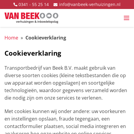
Ga naar content
info@vanbeek-verhuizingen.nl
0341 - 55 25 14
Van Beek Verhuizingen
Ope
Home
»
Cookieverklaring
Cookieverklaring
Transportbedrijf van Beek B.V. maakt gebruik van
diverse soorten cookies (kleine tekstbestanden die op
uw apparaat worden opgeslagen) en soortgelijke
technologieën, waardoor gegevens verzameld worden
die nodig zijn om onze services te verlenen.
Met cookies kunnen wij onder andere: uw voorkeuren
en instellingen opslaan, fraude tegengaan, een
contactformulier plaatsen, social media integreren en
analyseren hoe onze website en online services